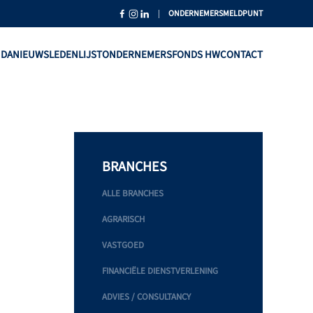
|
ONDERNEMERSMELDPUNT
NDA
NIEUWS
LEDENLIJST
ONDERNEMERSFONDS HW
CONTACT
BRANCHES
ALLE BRANCHES
AGRARISCH
VASTGOED
FINANCIËLE DIENSTVERLENING
ADVIES / CONSULTANCY