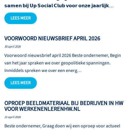
𝘀𝗮𝗺𝗲𝗻 𝗯𝗶𝗷 𝗨𝗽 𝗦𝗼𝗰𝗶𝗮𝗹 𝗖𝗹𝘂𝗯 𝘃𝗼𝗼𝗿 𝗼𝗻𝘇𝗲 𝗷𝗮𝗮𝗿𝗹𝗶𝗷𝗸…
LEES MEER
VOORWOORD NIEUWSBRIEF APRIL 2026
30 april 2026
Voorwoord nieuwsbrief april 2026 Beste ondernemer, Begin
van het jaar spraken we over geopolitieke spanningen.
Inmiddels spreken we over een energ…
LEES MEER
OPROEP BEELDMATERIAAL BIJ BEDRIJVEN IN HW
VOOR WERKENENLERENHW.NL
21 april 2026
Beste ondernemer, Graag doen wij een oproep voor actueel