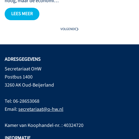
hoog, maar de economi…
LEES MEER
VOLGENDE
ADRESGEGEVENS
Secretariaat OHW
Postbus 1400
3260 AK Oud-Beijerland
Tel: 06-28653068
Email:
secretariaat@o-hw.nl
Kamer van Koophandel-nr. : 40324720
INFORMATIE