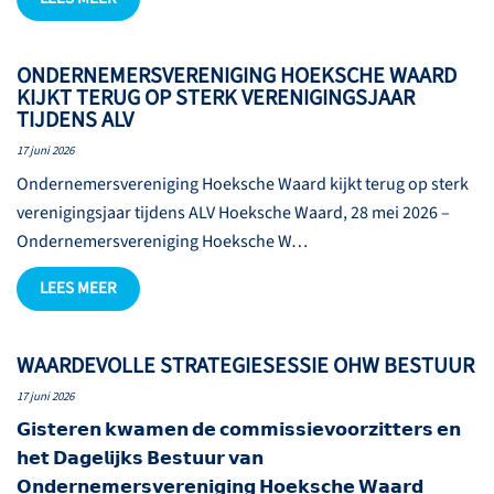
ONDERNEMERSVERENIGING HOEKSCHE WAARD
KIJKT TERUG OP STERK VERENIGINGSJAAR
TIJDENS ALV
17 juni 2026
Ondernemersvereniging Hoeksche Waard kijkt terug op sterk
verenigingsjaar tijdens ALV Hoeksche Waard, 28 mei 2026 –
Ondernemersvereniging Hoeksche W…
LEES MEER
WAARDEVOLLE STRATEGIESESSIE OHW BESTUUR
17 juni 2026
𝗚𝗶𝘀𝘁𝗲𝗿𝗲𝗻 𝗸𝘄𝗮𝗺𝗲𝗻 𝗱𝗲 𝗰𝗼𝗺𝗺𝗶𝘀𝘀𝗶𝗲𝘃𝗼𝗼𝗿𝘇𝗶𝘁𝘁𝗲𝗿𝘀 𝗲𝗻
𝗵𝗲𝘁 𝗗𝗮𝗴𝗲𝗹𝗶𝗷𝗸𝘀 𝗕𝗲𝘀𝘁𝘂𝘂𝗿 𝘃𝗮𝗻
𝗢𝗻𝗱𝗲𝗿𝗻𝗲𝗺𝗲𝗿𝘀𝘃𝗲𝗿𝗲𝗻𝗶𝗴𝗶𝗻𝗴 𝗛𝗼𝗲𝗸𝘀𝗰𝗵𝗲 𝗪𝗮𝗮𝗿𝗱