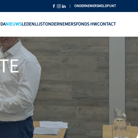
|
ONDERNEMERSMELDPUNT
NDA
NIEUWS
LEDENLIJST
ONDERNEMERSFONDS HW
CONTACT
TE