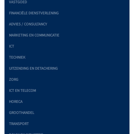
VASTGOED
FINANCIËLE DIENSTVERLENING
ADVIES / CONSULTANCY
MARKETING EN COMMUNICATIE
ICT
TECHNIEK
UITZENDING EN DETACHERING
ZORG
ICT EN TELECOM
HORECA
GROOTHANDEL
TRANSPORT