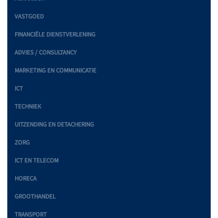
VASTGOED
FINANCIËLE DIENSTVERLENING
ADVIES / CONSULTANCY
MARKETING EN COMMUNICATIE
ICT
TECHNIEK
UITZENDING EN DETACHERING
ZORG
ICT EN TELECOM
HORECA
GROOTHANDEL
TRANSPORT