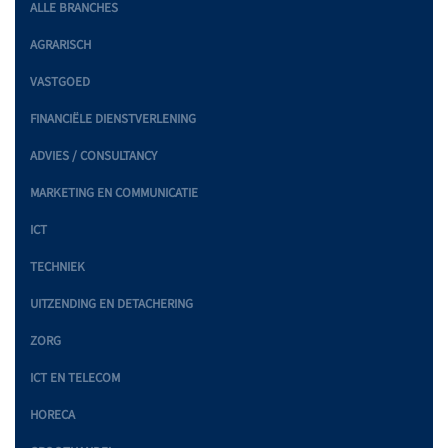
ALLE BRANCHES
AGRARISCH
VASTGOED
FINANCIËLE DIENSTVERLENING
ADVIES / CONSULTANCY
MARKETING EN COMMUNICATIE
ICT
TECHNIEK
UITZENDING EN DETACHERING
ZORG
ICT EN TELECOM
HORECA