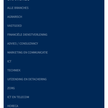
ALLE BRANCHES
AGRARISCH
VASTGOED
FINANCIËLE DIENSTVERLENING
ADVIES / CONSULTANCY
MARKETING EN COMMUNICATIE
ICT
TECHNIEK
UITZENDING EN DETACHERING
ZORG
ICT EN TELECOM
HORECA