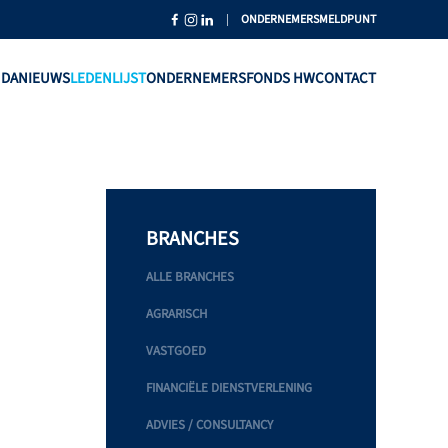
|
ONDERNEMERSMELDPUNT
NDA
NIEUWS
LEDENLIJST
ONDERNEMERSFONDS HW
CONTACT
BRANCHES
ALLE BRANCHES
AGRARISCH
VASTGOED
FINANCIËLE DIENSTVERLENING
ADVIES / CONSULTANCY