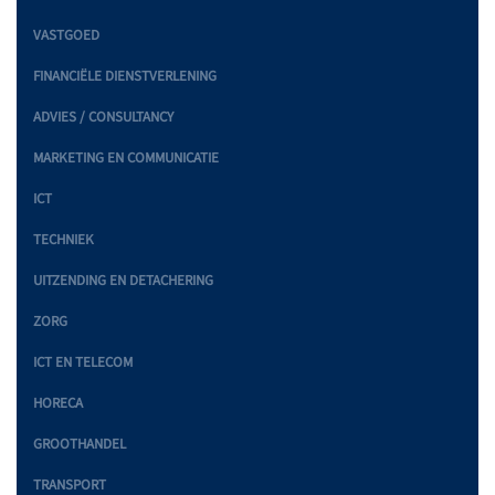
VASTGOED
FINANCIËLE DIENSTVERLENING
ADVIES / CONSULTANCY
MARKETING EN COMMUNICATIE
ICT
TECHNIEK
UITZENDING EN DETACHERING
ZORG
ICT EN TELECOM
HORECA
GROOTHANDEL
TRANSPORT