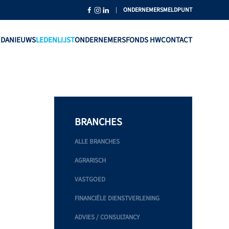
|
ONDERNEMERSMELDPUNT
NDA
NIEUWS
LEDENLIJST
ONDERNEMERSFONDS HW
CONTACT
BRANCHES
ALLE BRANCHES
AGRARISCH
VASTGOED
FINANCIËLE DIENSTVERLENING
ADVIES / CONSULTANCY