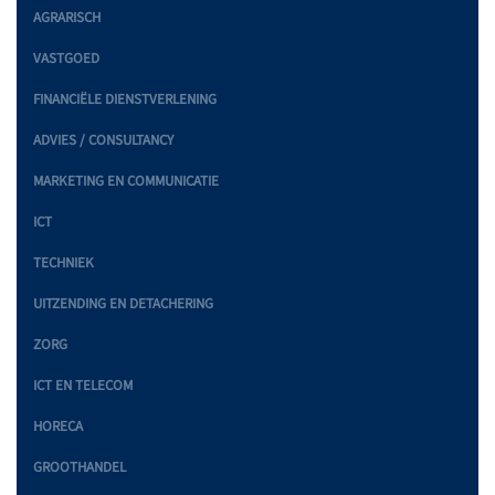
AGRARISCH
VASTGOED
FINANCIËLE DIENSTVERLENING
ADVIES / CONSULTANCY
MARKETING EN COMMUNICATIE
ICT
TECHNIEK
UITZENDING EN DETACHERING
ZORG
ICT EN TELECOM
HORECA
GROOTHANDEL