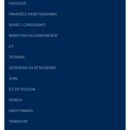
VASTGOED
FINANCIËLE DIENSTVERLENING
ADVIES / CONSULTANCY
MARKETING EN COMMUNICATIE
ICT
TECHNIEK
UITZENDING EN DETACHERING
ZORG
ICT EN TELECOM
HORECA
GROOTHANDEL
TRANSPORT