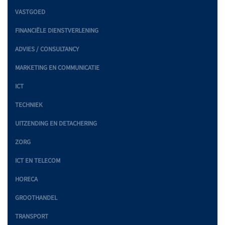
VASTGOED
FINANCIËLE DIENSTVERLENING
ADVIES / CONSULTANCY
MARKETING EN COMMUNICATIE
ICT
TECHNIEK
UITZENDING EN DETACHERING
ZORG
ICT EN TELECOM
HORECA
GROOTHANDEL
TRANSPORT