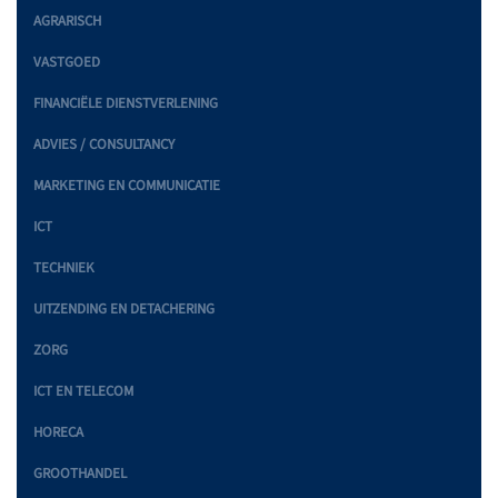
AGRARISCH
VASTGOED
FINANCIËLE DIENSTVERLENING
ADVIES / CONSULTANCY
MARKETING EN COMMUNICATIE
ICT
TECHNIEK
UITZENDING EN DETACHERING
ZORG
ICT EN TELECOM
HORECA
GROOTHANDEL