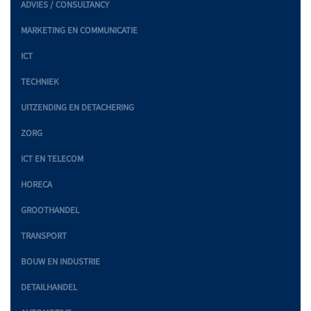
ADVIES / CONSULTANCY
MARKETING EN COMMUNICATIE
ICT
TECHNIEK
UITZENDING EN DETACHERING
ZORG
ICT EN TELECOM
HORECA
GROOTHANDEL
TRANSPORT
BOUW EN INDUSTRIE
DETAILHANDEL