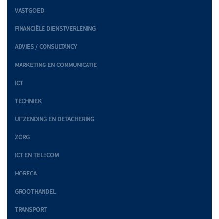
VASTGOED
FINANCIËLE DIENSTVERLENING
ADVIES / CONSULTANCY
MARKETING EN COMMUNICATIE
ICT
TECHNIEK
UITZENDING EN DETACHERING
ZORG
ICT EN TELECOM
HORECA
GROOTHANDEL
TRANSPORT