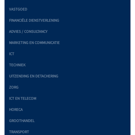
VASTGOED
FINANCIËLE DIENSTVERLENING
ADVIES / CONSULTANCY
MARKETING EN COMMUNICATIE
ICT
TECHNIEK
UITZENDING EN DETACHERING
ZORG
ICT EN TELECOM
HORECA
GROOTHANDEL
TRANSPORT