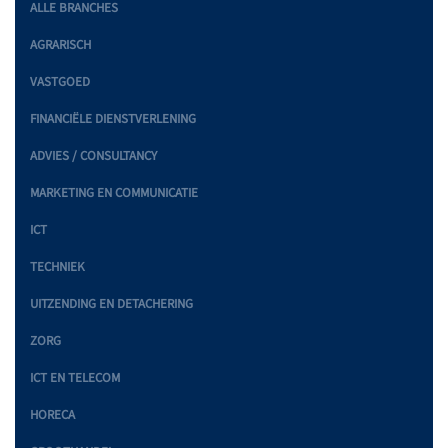
ALLE BRANCHES
AGRARISCH
VASTGOED
FINANCIËLE DIENSTVERLENING
ADVIES / CONSULTANCY
MARKETING EN COMMUNICATIE
ICT
TECHNIEK
UITZENDING EN DETACHERING
ZORG
ICT EN TELECOM
HORECA