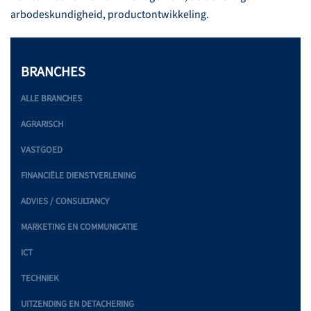
arbodeskundigheid, productontwikkeling.
BRANCHES
ALLE BRANCHES
AGRARISCH
VASTGOED
FINANCIËLE DIENSTVERLENING
ADVIES / CONSULTANCY
MARKETING EN COMMUNICATIE
ICT
TECHNIEK
UITZENDING EN DETACHERING