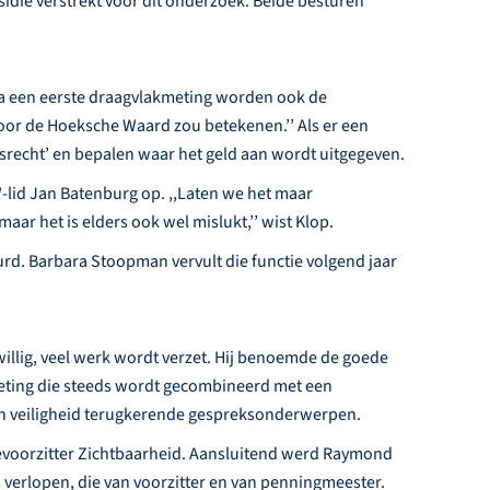
die verstrekt voor dit onderzoek. Beide besturen
Na een eerste draagvlakmeting worden ook de
voor de Hoeksche Waard zou betekenen.’’ Als er een
recht’ en bepalen waar het geld aan wordt uitgegeven.
-lid Jan Batenburg op. ,,Laten we het maar
aar het is elders ook wel mislukt,’’ wist Klop.
. Barbara Stoopman vervult die functie volgend jaar
willig, veel werk wordt verzet. Hij benoemde de goede
eting die steeds wordt gecombineerd met een
 en veiligheid terugkerende gespreksonderwerpen.
voorzitter Zichtbaarheid. Aansluitend werd Raymond
verlopen, die van voorzitter en van penningmeester.