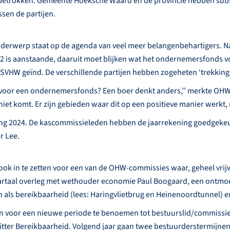
k betrokken. Gemeente Hoeksche Waard en de provincie hebben subsi
en de partijen.
onderwerp staat op de agenda van veel meer belangenbehartigers. 
e 2 is aanstaande, daaruit moet blijken wat het ondernemersfonds 
HW geïnd. De verschillende partijen hebben zogeheten ‘trekkings
ok voor een ondernemersfonds? Een boer denkt anders,’’ merkte OHW
iet komt. Er zijn gebieden waar dit op een positieve manier werkt, m
g 2024. De kascommissieleden hebben de jaarrekening goedgekeurd
r Lee.
 ook in te zetten voor een van de OHW-commissies waar, geheel vrij
wartaal overleg met wethouder economie Paul Boogaard, een ontmo
n als bereikbaarheid (lees: Haringvlietbrug en Heinenoordtunnel)
 voor een nieuwe periode te benoemen tot bestuurslid/commissie
ter Bereikbaarheid. Volgend jaar gaan twee bestuurderstermijnen 