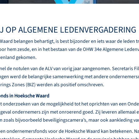
IJ OP ALGEMENE LEDENVERGADERING
aard belangen behartigt, is best bijzonder en iets waar de leden
voor hem zesde, en in het bestaan van de OHW 34e Algemene Leden
renland gekomen.
el de notulen van de ALV van vorig jaar aangenomen. Secretaris Fi
ngen werd de belangrijke samenwerking met andere ondernemerscl
erings Zones (BIZ) werden als positief omschreven.
onds in Hoeksche Waard
t onderzoeken van de mogelijkheid tot het oprichten van een Onde
t geval ondernemers zijn met onroerend goed. Zij leveren allemaal e
oals bijvoorbeeld beveiligingscamera’s, maar ook aankleding van h
en ondernemersfonds voor de Hoeksche Waard kan betekenen. Na