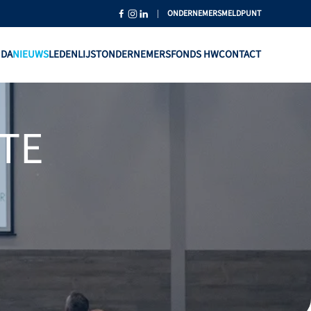
|
ONDERNEMERSMELDPUNT
NDA
NIEUWS
LEDENLIJST
ONDERNEMERSFONDS HW
CONTACT
TE