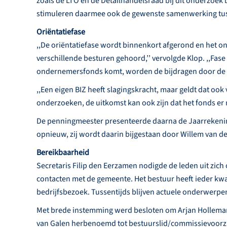
zoals de LTO en de Detailhandelsraad bij dit onderzoe
stimuleren daarmee ook de gewenste samenwerking tuss
Oriëntatiefase
,,De oriëntatiefase wordt binnenkort afgerond en het 
verschillende besturen gehoord,’’ vervolgde Klop. ,,Fas
ondernemersfonds komt, worden de bijdragen door de SV
,,Een eigen BIZ heeft slagingskracht, maar geldt dat o
onderzoeken, de uitkomst kan ook zijn dat het fonds er n
De penningmeester presenteerde daarna de Jaarrekenin
opnieuw, zij wordt daarin bijgestaan door Willem van de
Bereikbaarheid
Secretaris Filip den Eerzamen nodigde de leden uit zich
contacten met de gemeente. Het bestuur heeft ieder k
bedrijfsbezoek. Tussentijds blijven actuele onderwerpe
Met brede instemming werd besloten om Arjan Holleman
van Galen herbenoemd tot bestuurslid/commissievoorzit