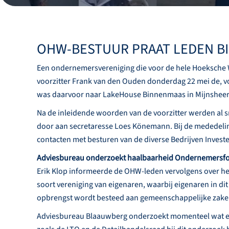
OHW-BESTUUR PRAAT LEDEN B
Een ondernemersvereniging die voor de hele Hoeksche W
voorzitter Frank van den Ouden donderdag 22 mei de, 
was daarvoor naar LakeHouse Binnenmaas in Mijnshee
Na de inleidende woorden van de voorzitter werden al sn
door aan secretaresse Loes Könemann. Bij de mededeli
contacten met besturen van de diverse Bedrijven Invest
Adviesbureau onderzoekt haalbaarheid Ondernemersf
Erik Klop informeerde de OHW-leden vervolgens over he
soort vereniging van eigenaren, waarbij eigenaren in di
opbrengst wordt besteed aan gemeenschappelijke zaken z
Adviesbureau Blaauwberg onderzoekt momenteel wat e