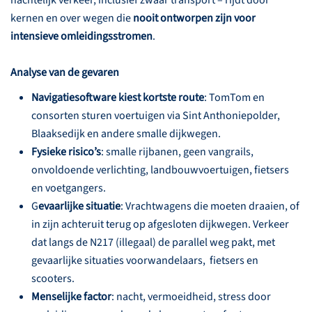
nachtelijk verkeer, inclusief zwaar transport – rijdt door
kernen en over wegen die
nooit ontworpen zijn voor
intensieve omleidingsstromen
.
Analyse van de gevaren
Navigatiesoftware kiest kortste route
: TomTom en
consorten sturen voertuigen via Sint Anthoniepolder,
Blaaksedijk en andere smalle dijkwegen.
Fysieke risico’s
: smalle rijbanen, geen vangrails,
onvoldoende verlichting, landbouwvoertuigen, fietsers
en voetgangers.
G
evaarlijke situatie
: Vrachtwagens die moeten draaien, of
in zijn achteruit terug op afgesloten dijkwegen. Verkeer
dat langs de N217 (illegaal) de parallel weg pakt, met
gevaarlijke situaties voorwandelaars, fietsers en
scooters.
Menselijke factor
: nacht, vermoeidheid, stress door