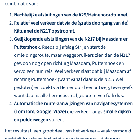
combinatie van:
Nachtelijke afsluitingen van de A29/Heinenoordtunnel
.
R
elatief veel verkeer dat via de (gratis doorgang van de)
Kiltunnel de N217 opstroomt.
Gelijklopende afsluitingen van de N217 bij Maasdam en
Puttershoek
. Reeds bij afslag Strijen start de
omleidingsroute, maar weggebruikers zien dan de N217
gewoon nog open richting Maasdam, Puttershoek en
vervolgen hun reis. Veel verkeer slaat dat bij Maasdam af
richting Puttershoek (want vanaf daar is de N217 wel
gesloten) en zoekt via Heinenoord een uitweg, tevergeefs
want daar is alle hermetisch afgesloten. Een fuik dus.
Automatische route-aanwijzingen van navigatiesystemen
(TomTom, Google, Waze)
die verkeer langs
smalle dijken
en polderwegen
sturen.
Het resultaat: een groot deel van het verkeer – vaak vermoeid