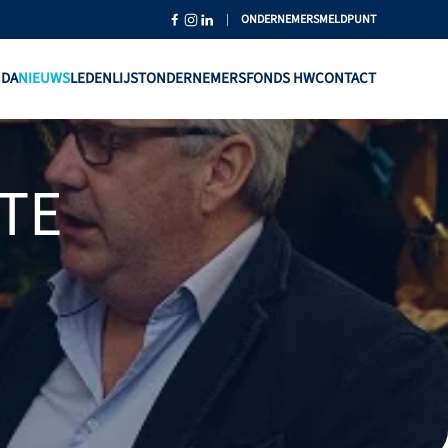
|
ONDERNEMERSMELDPUNT
NDA
NIEUWS
LEDENLIJST
ONDERNEMERSFONDS HW
CONTACT
TE