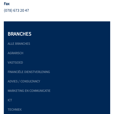
Fax
(078) 673 20 47
BRANCHES
ALLE BRANCHES
AGRARISCH
VASTGOED
FINANCIËLE DIENSTVERLENING
ADVIES / CONSULTANCY
MARKETING EN COMMUNICATIE
ICT
TECHNIEK